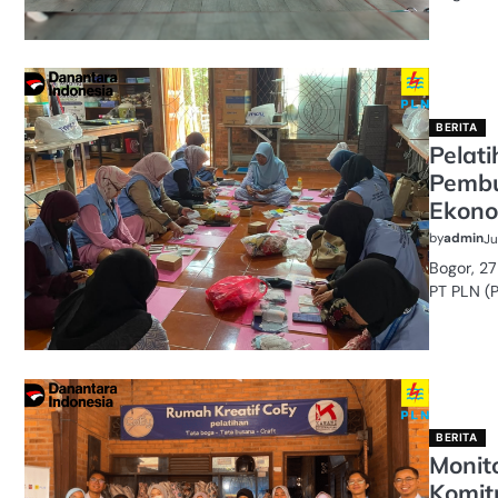
BERITA
Pelat
Pembu
Ekono
by
admin
Ju
Bogor, 2
PT PLN (
BERITA
Monit
Komit