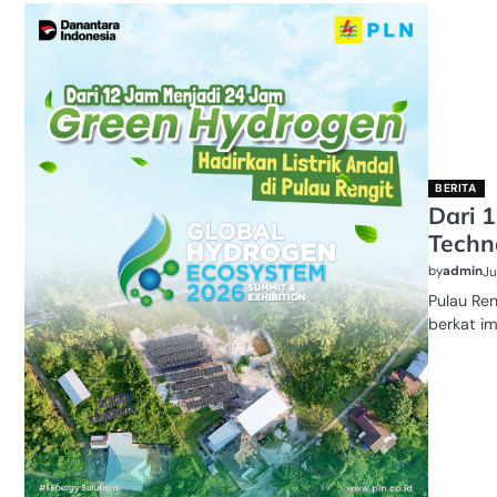
BERITA
Dari 
Techn
by
admin
Ju
Pulau Ren
berkat i