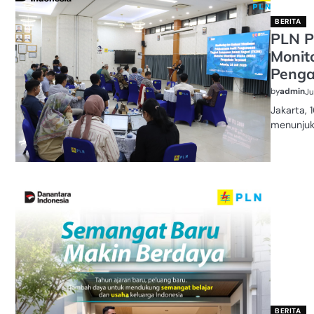
BERITA
PLN P
Monit
Penga
by
admin
Ju
Jakarta, 
menunjuk
BERITA