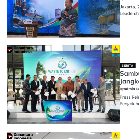
Jakarta,
Leadersh
BERITA
Sambu
Jangk
by
admin
Ju
Press Rel
Pengolaha