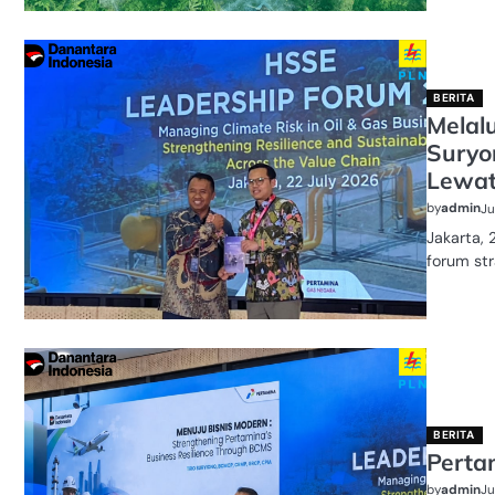
BERITA
Melal
Suryo
Lewat
by
admin
Ju
Jakarta,
forum str
BERITA
Perta
by
admin
Ju