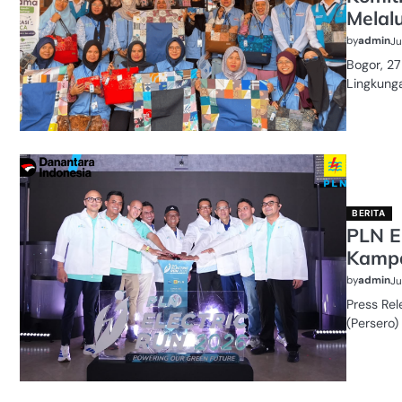
Melal
by
admin
Ju
Bogor, 27
Lingkung
BERITA
PLN E
Kampa
by
admin
Ju
Press Rel
(Persero)