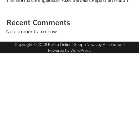
Transformasi Pengelolaan Aset Berbasis Kepastian Hukum
Recent Comments
No comments to show.
Copyright © 2026
Berita Online
| Scope News by
Ascendoor
|
Powered by
WordPress
.