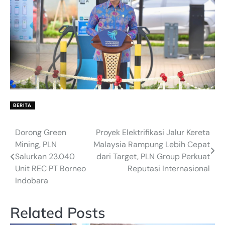
BERITA
Dorong Green
Proyek Elektrifikasi Jalur Kereta
Post
Mining, PLN
Malaysia Rampung Lebih Cepat
navigation
Salurkan 23.040
dari Target, PLN Group Perkuat
Unit REC PT Borneo
Reputasi Internasional
Indobara
Related Posts