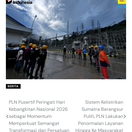
BERITA
PLN Pusertif Peringati Hari
Sistem Kelistrikan
Post
Kebangkitan Nasional 2026
Sumatra Berangsur
navigation
sebagai Momentum
Pulih, PLN Lakukan
Memperkuat Semangat
Penormalan Layanan
Transformasi dan Persatuan
Hingga Ke Masyarakat