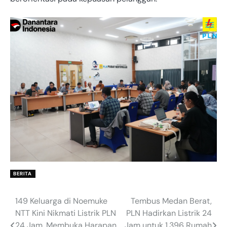
BERITA
149 Keluarga di Noemuke
Tembus Medan Berat,
Post
NTT Kini Nikmati Listrik PLN
PLN Hadirkan Listrik 24
navigation
24 Jam, Membuka Harapan
Jam untuk 1.396 Rumah