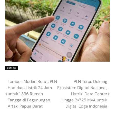
BERITA
Tembus Medan Berat, PLN
PLN Terus Dukung
Post
Hadirkan Listrik 24 Jam
Ekosistem Digital Nasional,
navigation
untuk 1.396 Rumah
Listriki Data Center
Tangga di Pegunungan
Hingga 2×725 MVA untuk
Arfak, Papua Barat
Digital Edge Indonesia