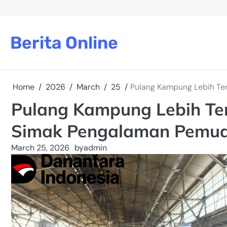
Skip
to
content
Berita Online
Home
2026
March
25
Pulang Kampung Lebih Ten
Pulang Kampung Lebih Ten
Simak Pengalaman Pemud
March 25, 2026
by
admin