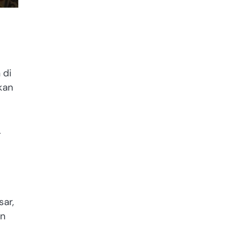
 di
kan
.
sar,
an