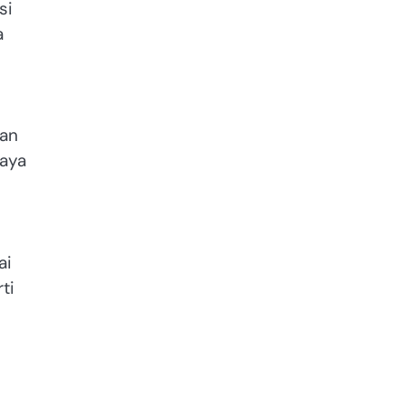
si
a
kan
baya
ai
ti