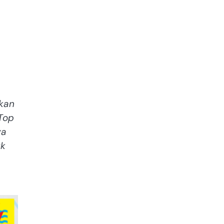
ikan
Top
ya
uk