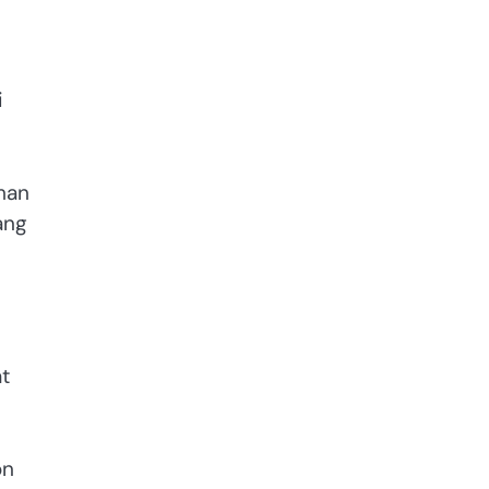
i
man
ang
t
on