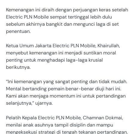
Kemenangan ini diraih dengan perjuangan keras setelah
Electric PLN Mobile sempat tertinggal lebih dulu
sebelum akhirnya bangkit dan mengunci laga di set
penentuan.
Ketua Umum Jakarta Electric PLN Mobile, Khairullah,
menyebut kemenangan ini menjadi suntikan moral
penting untuk menghadapi laga-laga krusial
berikutnya.
“Ini kemenangan yang sangat penting dan tidak mudah.
Mental bertanding pemain benar-benar diuji hari ini.
Kami akan menjaga momentum ini untuk pertandingan
selanjutnya,” ujarnya.
Pelatih Kepala Electric PLN Mobile, Chamnan Dokmai,
menilai anak asuhnya tampil disiplin dan mampu
mengeksekusi strategi di tengah tekanan pertandingan.