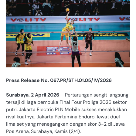
Press Release No. 067.PR/STH.01.05/IV/2026
Surabaya, 2 April 2026
– Pertarungan sengit langsung
tersaji di laga pembuka Final Four Proliga 2026 sektor
putri. Jakarta Electric PLN Mobile sukses menaklukkan
rival kuatnya, Jakarta Pertamina Enduro, lewat duel
lima set yang menegangkan dengan skor 3-2 di Jawa
Pos Arena, Surabaya, Kamis (2/4).