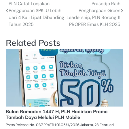
PLN Catat Lonjakan
Prasodjo Raih
navigation
Penggunaan SPKLU Lebih
Penghargaan Green
dari 4 Kali Lipat Dibanding
Leadership, PLN Borong 11
Tahun 2025
PROPER Emas KLH 2025
Related Posts
Bulan Ramadan 1447 H, PLN Hadirkan Promo
Tambah Daya Melalui PLN Mobile
Press Release No. 037.PR/STH.01.05/II/2026 Jakarta, 28 Februari