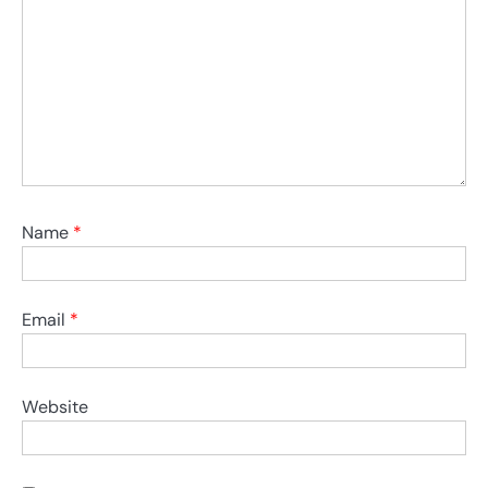
Name
*
Email
*
Website