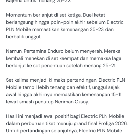
Bajema untuk menang 25-22.
Momentum berlanjut di set ketiga. Duel ketat
berlangsung hingga poin-poin akhir sebelum Electric
PLN Mobile memastikan kemenangan 25-23 dan
berbalik unggul.
Namun, Pertamina Enduro belum menyerah. Mereka
kembali menekan di set keempat dan memaksa laga
berlanjut ke set penentuan setelah menang 25-21.
Set kelima menjadi klimaks pertandingan. Electric PLN
Mobile tampil lebih tenang dan efektif, unggul sejak
awal hingga akhirnya memastikan kemenangan 15-11
lewat smash penutup Neriman Ozsoy.
Hasil ini menjadi awal positif bagi Electric PLN Mobile
dalam perburuan tiket menuju grand final Proliga 2026.
Untuk pertandingan selanjutnya, Electric PLN Mobile