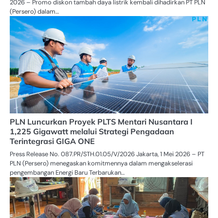
2026 – Promo diskon tambah daya listrik kembali dihadirkan PT PLN
(Persero) dalam…
PLN Luncurkan Proyek PLTS Mentari Nusantara I
1,225 Gigawatt melalui Strategi Pengadaan
Terintegrasi GIGA ONE
Press Release No. 087.PR/STH.01.05/V/2026 Jakarta, 1 Mei 2026 – PT
PLN (Persero) menegaskan komitmennya dalam mengakselerasi
pengembangan Energi Baru Terbarukan…