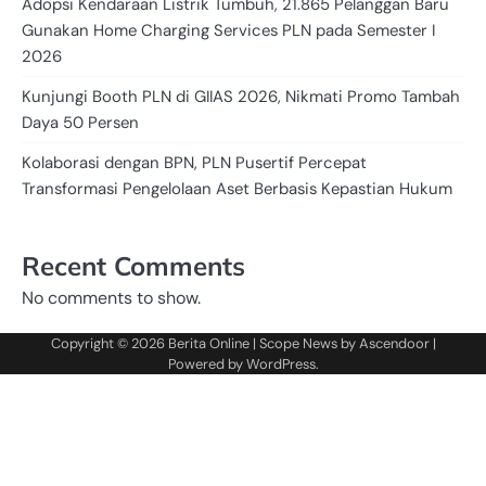
Adopsi Kendaraan Listrik Tumbuh, 21.865 Pelanggan Baru
Gunakan Home Charging Services PLN pada Semester I
2026
Kunjungi Booth PLN di GIIAS 2026, Nikmati Promo Tambah
Daya 50 Persen
Kolaborasi dengan BPN, PLN Pusertif Percepat
Transformasi Pengelolaan Aset Berbasis Kepastian Hukum
Recent Comments
No comments to show.
Copyright © 2026
Berita Online
| Scope News by
Ascendoor
|
Powered by
WordPress
.