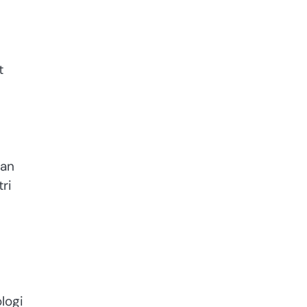
t
dan
ri
logi