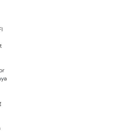
I
t
or
nya
g
n