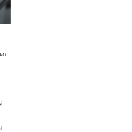
aan
i
l