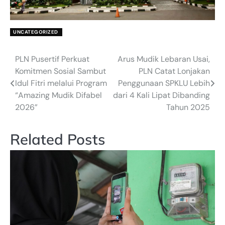
UNCATEGORIZED
PLN Pusertif Perkuat
Arus Mudik Lebaran Usai,
Post
Komitmen Sosial Sambut
PLN Catat Lonjakan
navigation
Idul Fitri melalui Program
Penggunaan SPKLU Lebih
“Amazing Mudik Difabel
dari 4 Kali Lipat Dibanding
2026”
Tahun 2025
Related Posts